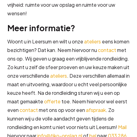
vrijheid: ruimte voor uw opslag en ruimte voor uw
wensen!
Meer informatie?
Woont u in Leersum en wilt u onze
ateliers
eens komen
bezichtigen? Dat kan. Neem hiervoor nu
contact
met
ons op. Wij geven u graag een vrijblijvende rondleiding.
Zo kunt u zelf de sfeer proeven en uw keuze maken uit
onze verschillende
ateliers
. Deze verschillen allemaal in
maat en uitvoering, waardoor u echt veel persoonlijke
keuze heeft. Na de rondleiding sturen wij u een op
maat gemaakte
offerte
toe. Neem hiervoor wel eerst
even
contact
met ons op voor een
afspraak
. Zo
kunnen wij u de volle aandacht geven tijdens de
rondleiding en komt u niet voor niets uit Leersum!
Mail
hiervoor naar
info@tiko-opslag.nl
of
bel
naar
033 286