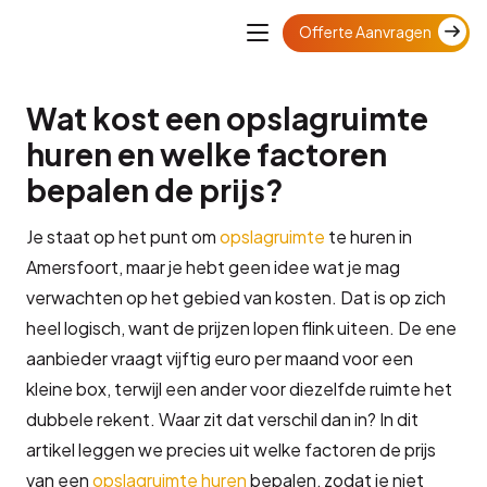
Admin
Geen reacties
06/24/2026
Offerte Aanvragen
Wat kost een opslagruimte
huren en welke factoren
bepalen de prijs?
Je staat op het punt om
opslagruimte
te huren in
Amersfoort, maar je hebt geen idee wat je mag
verwachten op het gebied van kosten. Dat is op zich
heel logisch, want de prijzen lopen flink uiteen. De ene
aanbieder vraagt vijftig euro per maand voor een
kleine box, terwijl een ander voor diezelfde ruimte het
dubbele rekent. Waar zit dat verschil dan in? In dit
artikel leggen we precies uit welke factoren de prijs
van een
opslagruimte huren
bepalen, zodat je niet