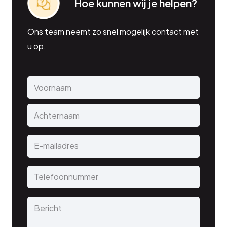
Hoe kunnen wij je helpen?
Ons team neemt zo snel mogelijk contact met
u op.
Naam
*
Voorn
Achter
E-
mailadres
*
Telefoonnummer
*
Bericht