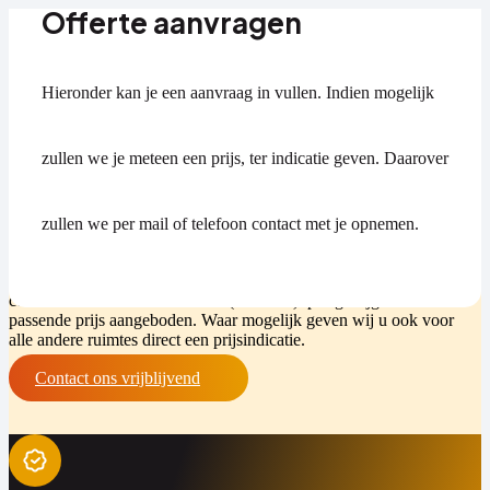
Offerte aanvragen
Hieronder kan je een aanvraag in vullen. Indien mogelijk
Ruimte huren De Bilt
zullen we je meteen een prijs, ter indicatie geven. Daarover
Ruimte huren De Bilt: Een ruimte huren in de buurt van De Bilt.
Tiko Opslag biedt uiteenlopende mogelijkheden voor
(inboedel)opslag, bedrijfsruimtes, ateliers en andere soorten ruimte,
zullen we per mail of telefoon contact met je opnemen.
vlakbij De Bilt. U kunt ons contactformulier invullen, met een
specifieke vraag. Dan zullen wij u een passende offerte maken.
Mocht u direct een richtprijs willen, dan kunt u het uitgebreide
contactformulier invullen. Voor (inboedel)opslag krijgt u direct een
passende prijs aangeboden. Waar mogelijk geven wij u ook voor
alle andere ruimtes direct een prijsindicatie.
Contact ons vrijblijvend