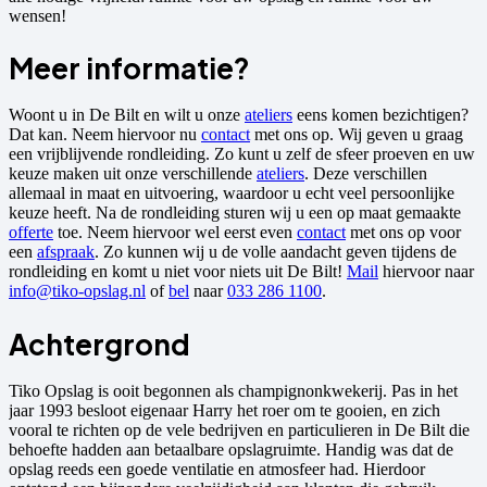
wensen!
Meer informatie?
Woont u in De Bilt en wilt u onze
ateliers
eens komen bezichtigen?
Dat kan. Neem hiervoor nu
contact
met ons op. Wij geven u graag
een vrijblijvende rondleiding. Zo kunt u zelf de sfeer proeven en uw
keuze maken uit onze verschillende
ateliers
. Deze verschillen
allemaal in maat en uitvoering, waardoor u echt veel persoonlijke
keuze heeft. Na de rondleiding sturen wij u een op maat gemaakte
offerte
toe. Neem hiervoor wel eerst even
contact
met ons op voor
een
afspraak
. Zo kunnen wij u de volle aandacht geven tijdens de
rondleiding en komt u niet voor niets uit De Bilt!
Mail
hiervoor naar
info@tiko-opslag.nl
of
bel
naar
033 286 1100
.
Achtergrond
Tiko Opslag is ooit begonnen als champignonkwekerij. Pas in het
jaar 1993 besloot eigenaar Harry het roer om te gooien, en zich
vooral te richten op de vele bedrijven en particulieren in De Bilt die
behoefte hadden aan betaalbare opslagruimte. Handig was dat de
opslag reeds een goede ventilatie en atmosfeer had. Hierdoor