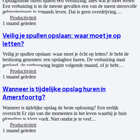
Opslagruimte huren tijdens een verhuizing: alles wat je moet weten
Een verhuizing is in de meeste gevallen een van de meest stressvolle
gebeurtenissen in iemands leven. Dat is geen overdrijving.…
Productiviteit
1 maand geleden
Veilig je spullen opslaan: waar moet je op
letten?
Veilig je spullen opslaan: waar moet je écht op letten? Je hebt de
beslissing genomen: een opslagbox huren. De verhuizing staat
gepland, de verbouwing begint volgende maand, of je hebt…
Productiviteit
1 maand geleden
Wanneer is tijdelijke opslag huren in
Amersfoortg?
Wanneer is tijdelijke opslag de beste oplossing? Een eerlijk
overzicht Er zijn van die momenten in het leven waarbij je huis
plotseling te klein voelt. Niet omdat je te veel…
Productiviteit
1 maand geleden