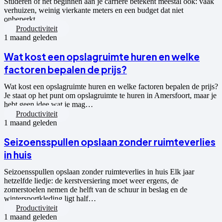
Studeren of net beginnen aan je carrière betekent meestal ook: vaak
verhuizen, weinig vierkante meters en een budget dat niet
onbeperkt…
Productiviteit
1 maand geleden
Wat kost een opslagruimte huren en welke
factoren bepalen de prijs?
Wat kost een opslagruimte huren en welke factoren bepalen de prijs?
Je staat op het punt om opslagruimte te huren in Amersfoort, maar je
hebt geen idee wat je mag…
Productiviteit
1 maand geleden
Seizoensspullen opslaan zonder ruimteverlies
in huis
Seizoensspullen opslaan zonder ruimteverlies in huis Elk jaar
hetzelfde liedje: de kerstversiering moet weer ergens, de
zomerstoelen nemen de helft van de schuur in beslag en de
wintersportkleding ligt half…
Productiviteit
1 maand geleden