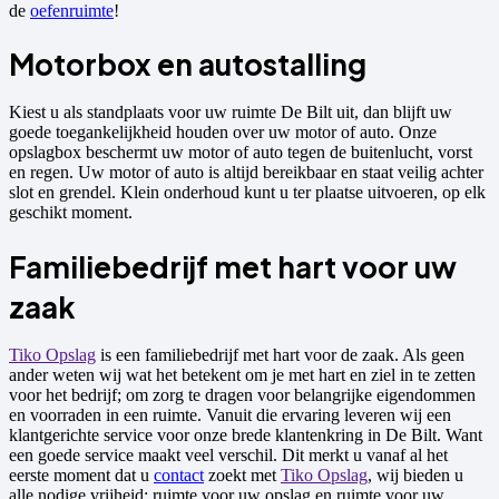
de
oefenruimte
!
Motorbox en autostalling
Kiest u als standplaats voor uw ruimte De Bilt uit, dan blijft uw
goede toegankelijkheid houden over uw motor of auto. Onze
opslagbox beschermt uw motor of auto tegen de buitenlucht, vorst
en regen. Uw motor of auto is altijd bereikbaar en staat veilig achter
slot en grendel. Klein onderhoud kunt u ter plaatse uitvoeren, op elk
geschikt moment.
Familiebedrijf met hart voor uw
zaak
Tiko Opslag
is een familiebedrijf met hart voor de zaak. Als geen
ander weten wij wat het betekent om je met hart en ziel in te zetten
voor het bedrijf; om zorg te dragen voor belangrijke eigendommen
en voorraden in een ruimte. Vanuit die ervaring leveren wij een
klantgerichte service voor onze brede klantenkring in De Bilt. Want
een goede service maakt veel verschil. Dit merkt u vanaf al het
eerste moment dat u
contact
zoekt met
Tiko Opslag
, wij bieden u
alle nodige vrijheid: ruimte voor uw opslag en ruimte voor uw