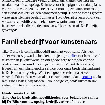
ontstond een bijzondere veelzijdigheid aan klanten die gebruik
maakten van deze opslag. Ruimte voor champignons maakte plaats
voor ruimte voor een afvulbedrijf van honing, een autoshowroom,
een sierviskwekerij en een aannemersbedrijf. Door de steeds grotere
vraag naar kleinere opslagruimtes is Tiko Opslag tegenwoordig een
volwaardig bedrijfsverzamelgebouw waarin aannemers,
internetwinkels, distributiecentra en zelfs artiesten uit De Bilt zijn
gevestigd!
Familiebedrijf voor kunstenaars
Tiko Opslag is een familiebedrijf met hart voor kunst. Als geen
ander weten wij wat het betekent om je in je
atelier
met hart en ziel
te storten in je kunstwerk, en om goede zorg te dragen voor de
opslag van je voorraden en eigendommen. Vanuit die ervaring
leveren wij een klantgerichte service voor onze brede klantenkring
in De Bilt en omgeving. Want een goede service maakt veel
verschil. Dit merkt u vanaf al het eerste moment dat u
contact
zoekt
met Tiko Opslag: wij bieden u alle nodige vrijheid: ruimte in uw
atelier, ruimte voor uw wensen!
Ideale ruimte De Bilt
Tiko Opslag biedt alle mogelijkheden voor betaalbare ruimte
bij De Bilt: voor uw opslag, bedrijf, atelier of andere