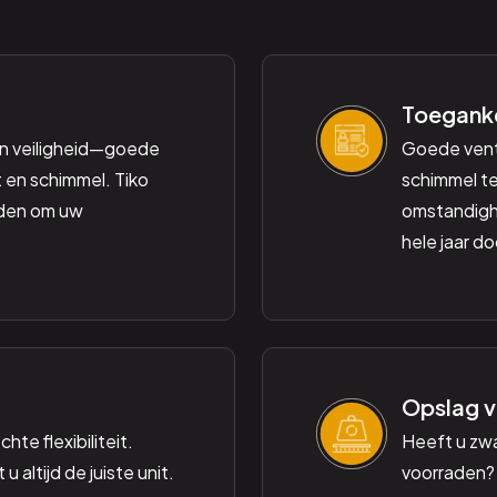
Toeganke
n veiligheid—goede
Goede venti
 en schimmel. Tiko
schimmel te
eden om uw
omstandighe
hele jaar d
Opslag v
hte flexibiliteit.
Heeft u zw
 altijd de juiste unit.
voorraden? 