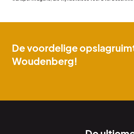
De voordelige opslagruimt
Woudenberg!
De ultiem