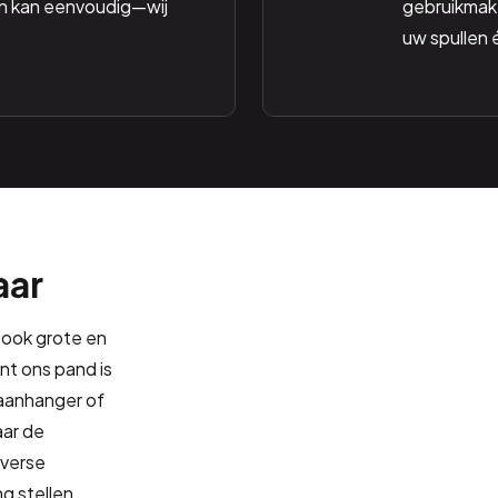
n kan eenvoudig—wij
gebruikmake
uw spullen 
aar
 ook grote en
nt ons pand is
 aanhanger of
aar de
iverse
g stellen.