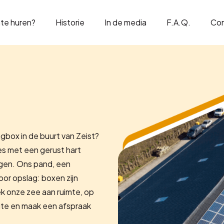
te huren?
Historie
In de media
F.A.Q.
Co
gbox in de buurt van Zeist?
les met een gerust hart
ingen. Ons pand, een
oor opslag: boxen zijn
dek onze zee aan ruimte, op
ite en maak een afspraak