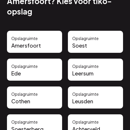
Amersfoort? Kies voor tiko-
opslag
Opslagruimte
Opslagruimte
Amersfoort
Soest
Opslagruimte
Opslagruimte
Ede
Leersum
Opslagruimte
Opslagruimte
Cothen
Leusden
Opslagruimte
Opslagruimte
Soesterberg
Achterveld