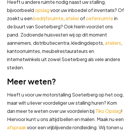
Heeft u andere ruimte nodig naast uw stalling,
bijvoorbeeld
opslag
voor uw inboedel of inventaris? Of
zoekt u een
bedrijfsruimte
,
atelier
of
oefenruimte
in
de buurt van Soeterberg? Ook hierin voorziet ons
pand. Zodoende huisvesten wij op dit moment
aannemers, distributiecentra, kledingdepots,
ateliers
,
kantoorruimtes, meubelrestaurateurs en
internetwinkels uit zowel Soeterberg als vele andere
steden.
Meer weten?
Heeft u voor uw motorstalling Soeterberg op het oog,
maar wilt u liever voordeliger uw stalling huren? Kom
dan meer te weten over uw voordelen bij
Tiko Opslag
!
Hiervoor kunt u ons altijd bellen en mailen. Maak nu een
afspraak
voor een vrijblijvende rondleiding. Wij tonen u