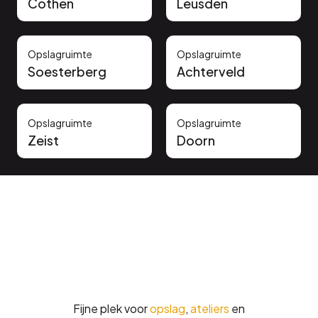
Cothen
Leusden
Opslagruimte
Opslagruimte
Soesterberg
Achterveld
Opslagruimte
Opslagruimte
Zeist
Doorn
Vertrouwd door onze klanten
Fijne plek voor
opslag
,
ateliers
en