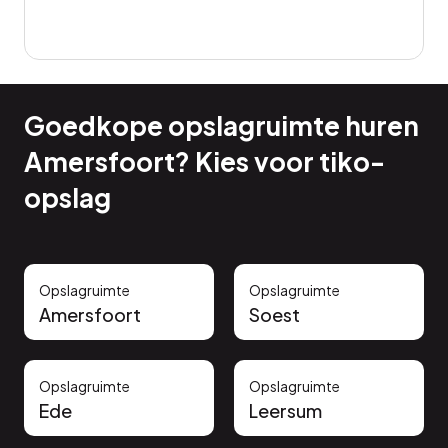
Goedkope opslagruimte huren
Amersfoort? Kies voor tiko-
opslag
Opslagruimte
Opslagruimte
Amersfoort
Soest
Opslagruimte
Opslagruimte
Ede
Leersum