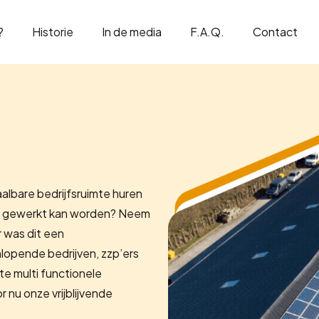
?
Historie
In de media
F.A.Q.
Contact
aalbare bedrijfsruimte huren
en gewerkt kan worden? Neem
 was dit een
opende bedrijven, zzp’ers
te multi functionele
 nu onze vrijblijvende