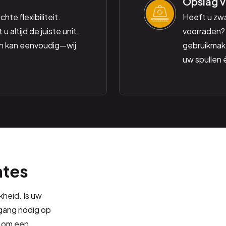
Opslag v
hte flexibiliteit.
Heeft u zw
 altijd de juiste unit.
voorraden? 
n kan eenvoudig—wij
gebruikmake
uw spullen 
mtes
heid. Is uw
oegang nodig op
n om een