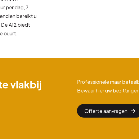
uur per dag, 7
endien bereikt u
. De A12 biedt
e buurt.
e vlakbij
Professionele maar betaal
Bewaar hier uw bezittingen
Offerte aanvragen