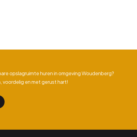
bare opslagruimte huren in omgeving Woudenberg?
, voordelig en met gerust hart!