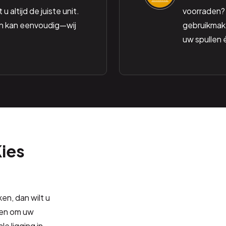
 altijd de juiste unit.
voorraden? 
n kan eenvoudig—wij
gebruikmake
uw spullen 
Kies
en, dan wilt u
eden om uw
le ligging in