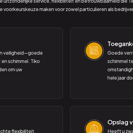
 uitzonderlijke service, flexibiliteit en betrouwbaarheid die T
e voorkeurskeuze maken voor zowel particulieren als bedrijve
Toeganke
n veiligheid—goede
Goede venti
 en schimmel. Tiko
schimmel te
eden om uw
omstandighe
hele jaar d
Opslag v
hte flexibiliteit.
Heeft u zw