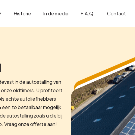
?
Historie
In de media
F.A.Q.
Contact
d
evast in de autostalling van
 onze oldtimers. U profiteert
 Als echte autoliefhebbers
n een zo betaalbaar mogelijk
e autostalling zoals u die bij
p. Vraag onze offerte aan!