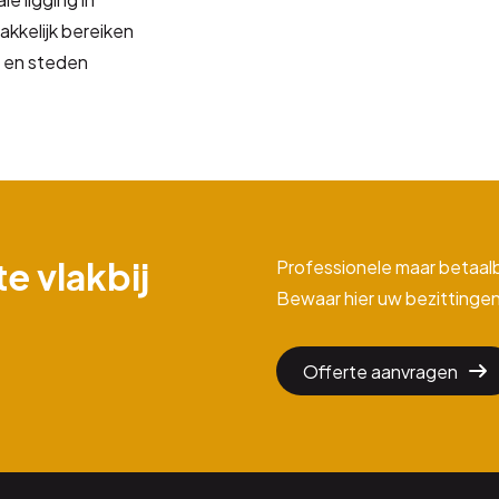
kkelijk bereiken
n en steden
e vlakbij
Professionele maar betaal
Bewaar hier uw bezittingen
Offerte aanvragen