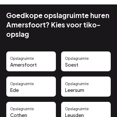
Goedkope opslagruimte huren
Amersfoort? Kies voor tiko-
opslag
Opslagruimte
Opslagruimte
Amersfoort
Soest
Opslagruimte
Opslagruimte
Ede
Leersum
Opslagruimte
Opslagruimte
Cothen
Leusden