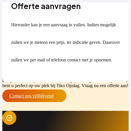
Offerte aanvragen
Hieronder kan je een aanvraag in vullen. Indien mogelijk
Atelier Barneveld
zullen we je meteen een prijs, ter indicatie geven. Daarover
Zoekt u een atelier bij Barneveld, dan zoekt u ook ruimte, rust en
daglicht. Dit moet helemaal uw eigen plek zijn, waar u ongestoord
kunt werken. Waar u altijd terecht kunt zodra u tijd en inspiratie
zullen we per mail of telefoon contact met je opnemen.
heeft. Kies hiervoor de creatieve omgeving van Tiko Opslag
Woudenberg: dé uitvalbasis voor kunstenaars uit de omgeving van
Barneveld. Schildert, tekent, boetseert of bent u anderzijds creatief
bezig? Geeft u bijvoorbeeld workshops, trainingen of therapie? Dan
bent u perfect op uw plek bij Tiko Opslag. Vraag nu een offerte aan!
Contact ons vrijblijvend