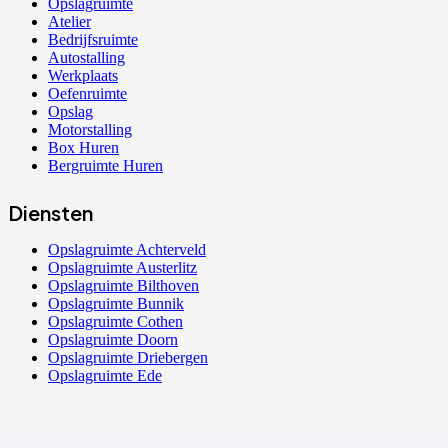
Opslagruimte
Atelier
Bedrijfsruimte
Autostalling
Werkplaats
Oefenruimte
Opslag
Motorstalling
Box Huren
Bergruimte Huren
Diensten
Opslagruimte Achterveld
Opslagruimte Austerlitz
Opslagruimte Bilthoven
Opslagruimte Bunnik
Opslagruimte Cothen
Opslagruimte Doorn
Opslagruimte Driebergen
Opslagruimte Ede