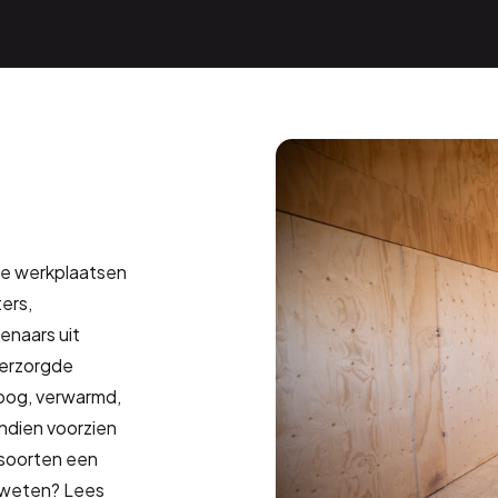
ze werkplaatsen
ers,
enaars uit
verzorgde
roog, verwarmd,
vendien voorzien
e soorten een
r weten? Lees