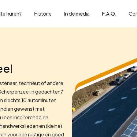
te huren?
Historie
In de media
F.A.Q.
Co
eel
stenaar, techneut of andere
n Scherpenzeel in gedachten?
en slechts 10 autominuten
e, indien gewenst met
u een inspirerende en
 handwerkslieden en (kleine)
 hen voor een rustige en goed