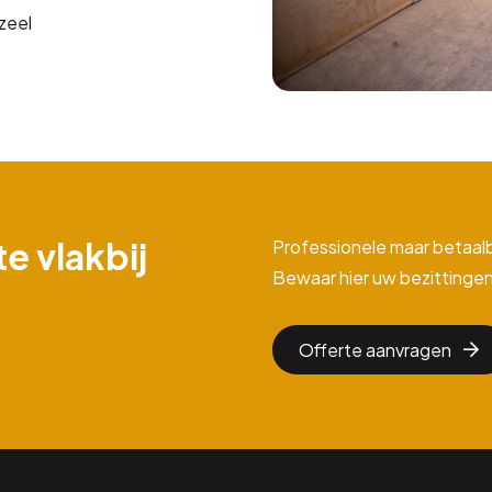
zeel
e vlakbij
Professionele maar betaal
Bewaar hier uw bezittingen
Offerte aanvragen