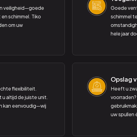
n veiligheid—goede
Goede venti
 en schimmel. Tiko
schimmel te
eden om uw
omstandighe
hele jaar d
Opslag v
hte flexibiliteit.
Heeft u zw
 altijd de juiste unit.
voorraden? 
n kan eenvoudig—wij
gebruikmake
uw spullen 