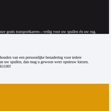
ze gratis transportkarren—veilig voor uw spullen én uw rug.
j houden van een persoonlijke benadering voor iedere
p van uw spullen, dan mag u gewoon weer opnieuw kiezen.
861100!