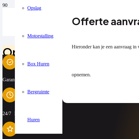
Opslag
Offerte aanv
Motorstalling
Hieronder kan je een aanvraag in v
Opslagruimte Bunschot
Box Huren
Opslagruimte Bunschoten-Spakenburg: Wilt u een professionele maar
eigendommen met een gerust hart. Zoals uw inboedel, inventaris, auto
opnemen.
particulieren, en bedrijven zoals aannemers, distributiecentra, kledi
Garantie voor tevredenheid
Contact ons vrijblijvend
Bergruimte
24/7 Beschikbaarheid
Huren