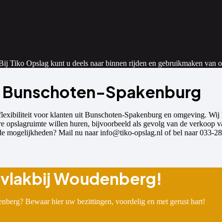
j Tiko Opslag kunt u deels naar binnen rijden en gebruikmaken van on
ij Bunschoten-Spakenburg
 flexibiliteit voor klanten uit Bunschoten-Spakenburg en omgeving. Wi
re opslagruimte willen huren, bijvoorbeeld als gevolg van de verkoo
 de mogelijkheden? Mail nu naar info@tiko-opslag.nl of bel naar 033-2
 vlakbij Woudenberg!
nberg? Bewaar hier uw bezittingen, voordelig en met gerust hart!