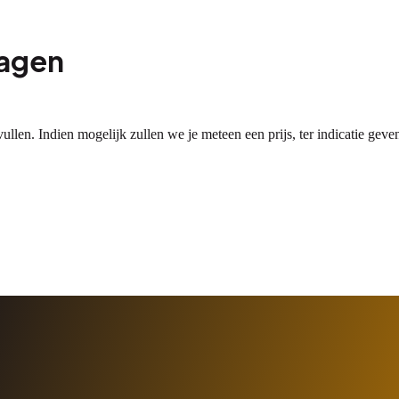
ragen
ullen. Indien mogelijk zullen we je meteen een prijs, ter indicatie geve
en-Spakenburg
 betaalbare opslagruimte huren in de buurt van Bunschoten-Spakenbu
 of muziekinstrument. Deze vroegere champignonkwekerij biedt schone, 
ngdepots of internetwinkels. Zoekt u opslagruimte in de buurt van Bunsc