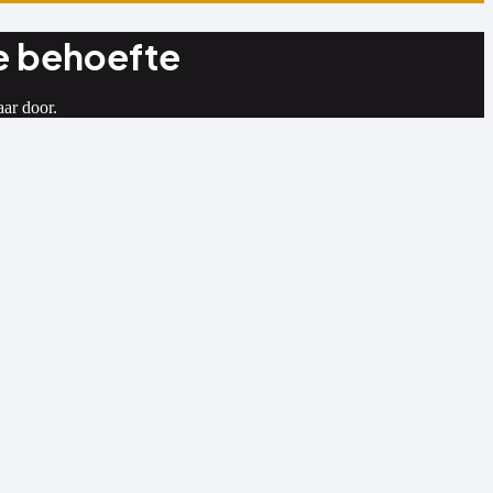
e behoefte
aar door.