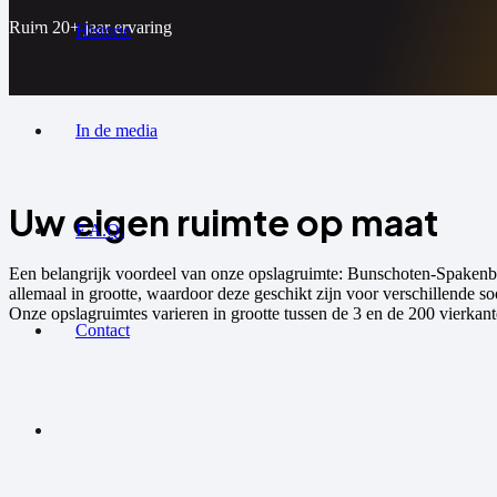
Ruim 20+ jaar ervaring
Historie
In de media
Uw eigen ruimte op maat
F.A.Q.
Een belangrijk voordeel van onze opslagruimte: Bunschoten-Spakenbur
allemaal in grootte, waardoor deze geschikt zijn voor verschillende so
Onze opslagruimtes varieren in grootte tussen de 3 en de 200 vierka
Contact