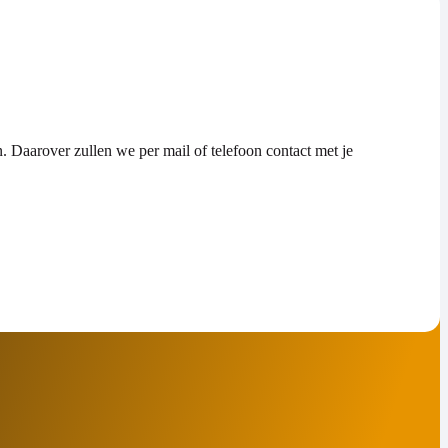
n. Daarover zullen we per mail of telefoon contact met je
rg? Ontdek Tiko Opslag in Woudenberg. Hier bewaart u uw
geventileerde, vorst- en vochtvrije opslagruimtes. Ideaal voor
hoten-Spakenburg, vraag dan nu vrijblijvend onze offerte aan!